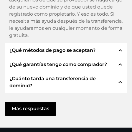
de su nuevo dominio y de que usted quede
registrado como propietario. Y eso es todo. Si
necesita más ayuda después de la transferencia,
le ayudaremos en cualquier momento de forma
gratuita.
expand_less
¿Qué métodos de pago se aceptan?
expand_less
¿Qué garantías tengo como comprador?
Utilizamos SEPA como prepago y utilizamos
STRIPE como proveedor de servicios de pago
¿Cuánto tarda una transferencia de
para los métodos de pago disponibles como:
Siempre le garantizamos como comprador las
expand_less
dominio?
Tarjetas de crédito, PayPal, Klarna, ApplePay,
siguientes seguridades. Esto es lo que
GooglePay, Alipay o proveedores locales.
representamos con nuestro nombren:
La transferencia de dominio a un nuevo
ELITEDOMAINS GmbH actúa como
proveedor se realiza mediante procesos
Más respuestas
fideicomisario del dominio
en virtud de la
automatizados y tiene lugar en tiempo real.
legislación alemana.
Siempre que actúe sin demora y no haya
Dominio
.
problemas con su proveedor, todo se realiza en